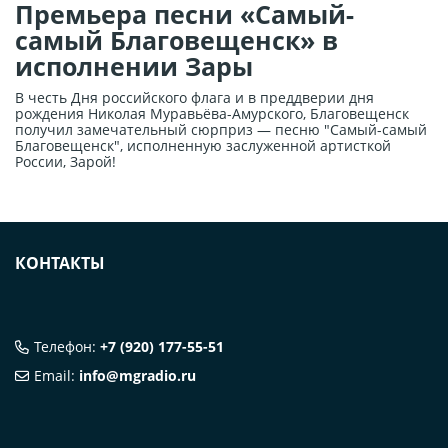
Премьера песни «Самый-
самый Благовещенск» в
исполнении Зары
В честь Дня российского флага и в преддверии дня
рождения Николая Муравьёва-Амурского, Благовещенск
получил замечательный сюрприз — песню "Самый-самый
Благовещенск", исполненную заслуженной артисткой
России, Зарой!
КОНТАКТЫ
Телефон:
+7 (920) 177-55-51
Email:
info@mgradio.ru